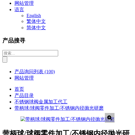
网站管理
语言
English
繁体中文
简体中文
产品搜寻
产品询问列表
(100)
网站管理
首页
产品目录
不锈钢球阀金属加工代工
带柄球/球阀零件加工/不锈钢内径抛光研磨
带柄球/球阀零件加工/不锈钢内径抛光研