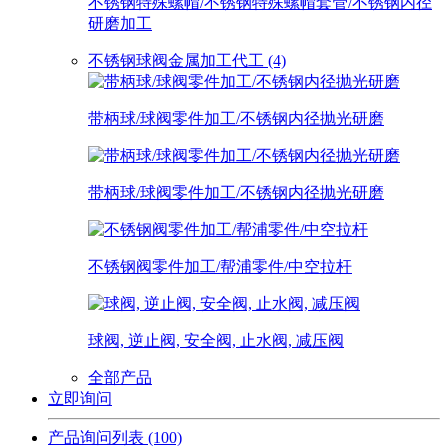
不锈钢特殊螺帽/不锈钢特殊螺帽套管/不锈钢内径
研磨加工
不锈钢球阀金属加工代工 (4)
带柄球/球阀零件加工/不锈钢内径抛光研磨
带柄球/球阀零件加工/不锈钢内径抛光研磨
不锈钢阀零件加工/帮浦零件/中空拉杆
球阀, 逆止阀, 安全阀, 止水阀, 减压阀
全部产品
立即询问
产品询问列表
(100)