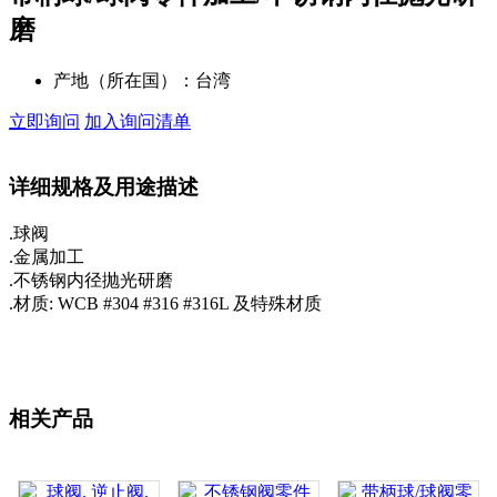
磨
产地（所在国）：
台湾
立即询问
加入询问清单
详细规格及用途描述
.球阀
.金属加工
.不锈钢内径抛光研磨
.材质: WCB #304 #316 #316L 及特殊材质
相关产品