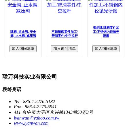
带柄球/球阀零件加
球阀, 逆止阀, 安全
不锈钢阀零件加工/
工/不锈钢内径抛光
阀, 止水阀, 减压阀
帮浦零件/中空拉杆
研磨
加入询问清单
加入询问清单
加入询问清单
联万科技实业有限公司
联络资讯
Tel : 886-4-2276-5182
Fax : 886-4-2270-5941
411 台中市太平区光兴路1343巷50弄3号
lyanwan@yahoo.com.tw
www.lyanwan.com