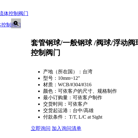
/流体控制阀门
套管钢球/一般钢球 /阀球/浮动阀
控制阀门
产地（所在国）：
台湾
型号：
10mm~12"
材质：
WCB/#304/#316
颜色：
可依客户的尺寸、规格制作
最小订购量：
可依客户制作
交货时间：
可依客户
交货起运港：
台中/高雄
付款条件：
T/T, L/C at Sight
立即询问
加入询问清单