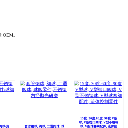
 OEM。
15度. 30度.60度. 90度 V型
球, V型端口阀球, V型不锈钢
阀球/流
套管钢球, 阀球, 二通阀球, 球
球. V型球塞阀配件, 流体控