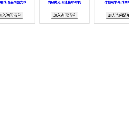
钢球/食品内抛光球
内径抛光/四通接球/球阀
体控制零件/球阀
加入询问清单
加入询问清单
加入询问清