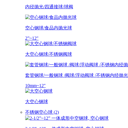
内径抛光/四通接球/球阀
空心钢球/食品内抛光球
2”~12"
大空心钢球/不锈钢阀球
套管钢球/一般钢球 /阀球/浮动阀球 /不锈钢内经抛
10mm~12"
大空心钢球
不锈钢空心球 (2)